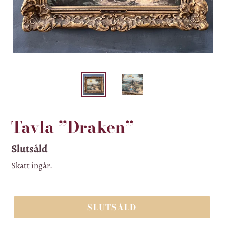
Tavla ”Draken”
Ordinarie
Slutsåld
pris
Skatt ingår.
SLUTSÅLD