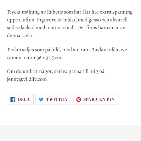
Lägger
till
Tryckt målning av Rubens som har fått lite extra spänning
produkten
uppe i luften. Figurern är målad med gesso och akvarell
i
sedan lackad med matt varnish. Det finns bara en utav
din
denna tavla.
varukorg
Tavlan säljes som på bild, med sin ram. Tavlan inklusive
ramen mäter 36 x 31,5 cm.
Om du undrar något, skriva gärna till mig på
jenny@vildliv.com
DELA
TWITTRA
SPARA
DELA
TWITTRA
SPARA EN PIN
PÅ
PÅ
EN
FACEBOOK
TWITTER
PIN
PÅ
PINTEREST