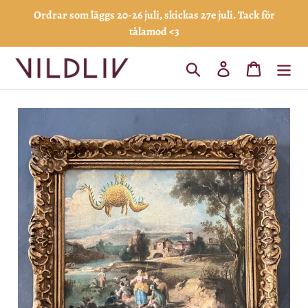
Gå
Ordrar som läggs 20-26 juli, skickas 27e juli. Tack för
vidare
tålamod <3
till
innehåll
Sök
Logga in
Varukorg