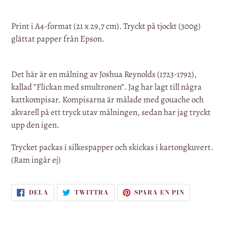
Lägger
till
Print i A4-format (21 x 29,7 cm). Tryckt på tjockt (300g)
produkten
glättat papper från Epson.
i
din
varukorg
Det här är en målning av Joshua Reynolds (1723-1792),
kallad ”Flickan med smultronen”. Jag har lagt till några
kattkompisar. Kompisarna är målade med gouache och
akvarell på ett tryck utav målningen, sedan har jag tryckt
upp den igen.
Trycket packas i silkespapper och skickas i kartongkuvert.
(Ram ingår ej)
DELA
TWITTRA
SPARA
DELA
TWITTRA
SPARA EN PIN
PÅ
PÅ
EN
FACEBOOK
TWITTER
PIN
PÅ
PINTEREST