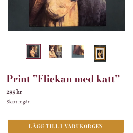
Print ”Flickan med katt”
Ordinarie
295 kr
pris
Skatt ingår.
LÄGG TILL I VARUKORGEN