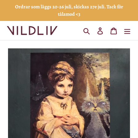
Gå
Ordrar som läggs 20-26 juli, skickas 27e juli. Tack för
vidare
tålamod <3
till
innehåll
Sök
Logga in
Varukorg